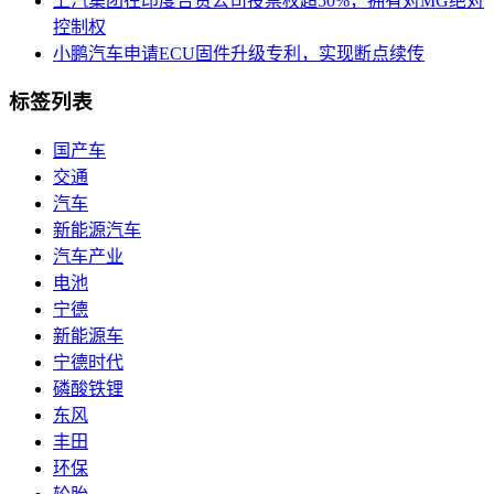
上汽集团在印度合资公司投票权超50%，拥有对MG绝对
控制权
小鹏汽车申请ECU固件升级专利，实现断点续传
标签列表
国产车
交通
汽车
新能源汽车
汽车产业
电池
宁德
新能源车
宁德时代
磷酸铁锂
东风
丰田
环保