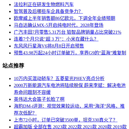
法拉利正在研发生物燃料汽车
智驾普及后哪些车企具备竞争力？
欧摩威上半年销售额86亿欧元，下调全年业绩预期
马自达确认MX‑5开启纯电时代，2028年登场
广汽丰田7月零售5.31万台 铂智品牌销量占比突破21%
连着7个月只说"超 3 万"：小米在藏什么？
东风风行星海V6将8月8日开启预售
预售43.98万起24小时订单破万，享界G9的“蓝海”难复制
站点推荐
10万内买混动轿车？五菱星光PHEV亮点分析
2000万新能源汽车电池将陆续脱保 蔚来李斌：解决电池
寿命问题刻不容缓
英伟达大会笛子长脸了啊
海豹DM-i评测：视觉效果较运动，采用“海洋”风格，推
荐次低配？
上市72小时，订单已突破3500单，坦克330真火了？
超霸加版 全部在售 2023款 2022款 2021款 2020款 2019款