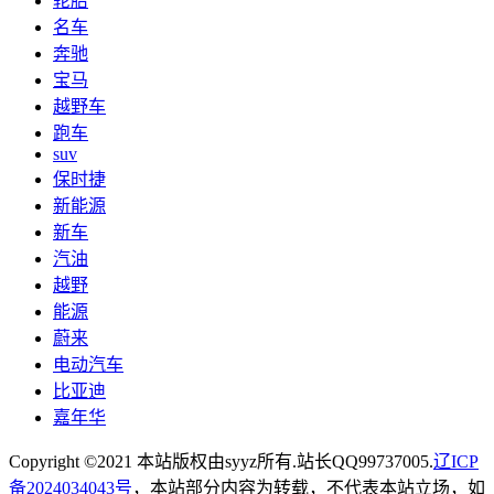
轮胎
名车
奔驰
宝马
越野车
跑车
suv
保时捷
新能源
新车
汽油
越野
能源
蔚来
电动汽车
比亚迪
嘉年华
Copyright ©2021 本站版权由syyz所有.站长QQ99737005.
辽ICP
备2024034043号
，本站部分内容为转载，不代表本站立场，如