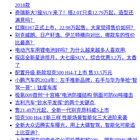
2018款
奇瑞新大7座SUV来了！搭2.0T只卖12.79万起，造型还
满意吗？
红旗EH7正式上市，22.98万起售，大家觉得售价如何？
别克威朗、日产轩逸、伊兰特横向对比，哪款车的性价
比最高？
电动汽车用锂电池好吗？为什么越来越多人喜欢用,
探店全新星途揽月，大七座SUV，综合优惠3.2万，太香
了
配置升级 新款坦克500 Hi4-T上市 售33.5万元
小鹏汽车的2024年：左手推新品牌，右手与华为争抢“智
驾一哥”｜钛度车库
极氪009首创“十宫格”电池防撞结构 侧面可防60吨撞击
吉利汽车“钞水平发挥”的两个关键点,
售21.49万元起，全新一代别克昂科威S上市
坦克500 Hi4-T新三样 性能场景智能化三大进阶来袭
全新大众迈腾实车曝光，用上大疆智驾，智能化可能追
上比亚迪？