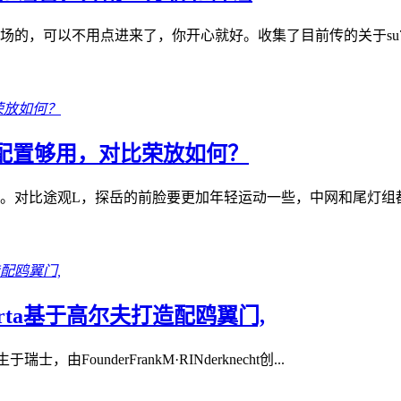
的，可以不用点进来了，你开心就好。收集了目前传的关于su7的
，配置够用，对比荣放如何？
对比途观L，探岳的前脸要更加年轻运动一些，中网和尾灯组都有“
iporta基于高尔夫打造配鸥翼门,
FounderFrankM·RINderknecht创...