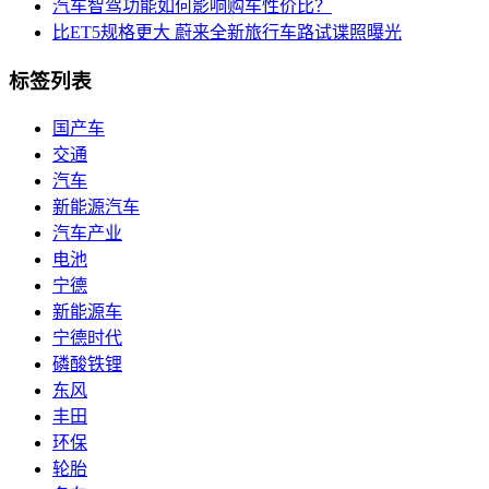
汽车智驾功能如何影响购车性价比？
比ET5规格更大 蔚来全新旅行车路试谍照曝光
标签列表
国产车
交通
汽车
新能源汽车
汽车产业
电池
宁德
新能源车
宁德时代
磷酸铁锂
东风
丰田
环保
轮胎