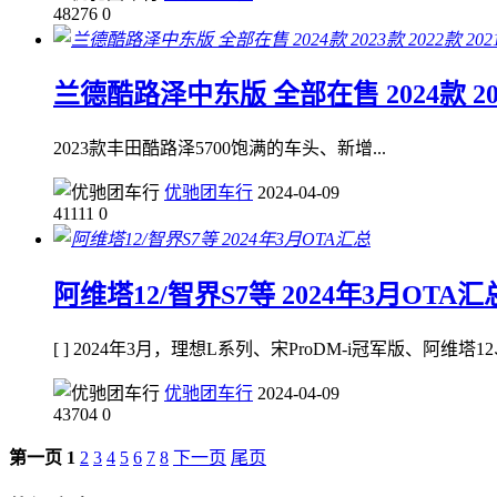
48276
0
兰德酷路泽中东版 全部在售 2024款 202
2023款丰田酷路泽5700饱满的车头、新增...
优驰团车行
2024-04-09
41111
0
阿维塔12/智界S7等 2024年3月OTA汇
[ ] 2024年3月，理想L系列、宋ProDM-i冠军版、阿维塔12、
优驰团车行
2024-04-09
43704
0
第一页
1
2
3
4
5
6
7
8
下一页
尾页