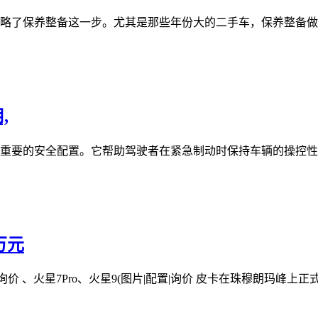
略了保养整备这一步。尤其是那些年份大的二手车，保养整备做的
,
重要的安全配置。它帮助驾驶者在紧急制动时保持车辆的操控性，
万元
 、火星7Pro、火星9(图片|配置|询价 皮卡在珠穆朗玛峰上正式.