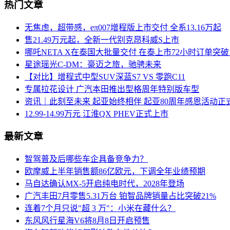
热门文章
无焦虑，超带感，eπ007增程版上市交付 全系13.16万起
售21.49万元起，全新一代别克昂科威S上市
哪吒NETA X在泰国大批量交付 在泰上市72小时订单突破1
星途瑶光C-DM：豪迈之旅，驰骋未来
【对比】增程式中型SUV深蓝S7 VS 零跑C11
专属拉花设计 广汽本田推出型格周年特别版车型
资讯｜此刻至未来 起亚始终相伴 起亚80周年感恩活动正
12.99-14.99万元 江淮QX PHEV正式上市
最新文章
智驾普及后哪些车企具备竞争力？
欧摩威上半年销售额86亿欧元，下调全年业绩预期
马自达确认MX‑5开启纯电时代，2028年登场
广汽丰田7月零售5.31万台 铂智品牌销量占比突破21%
连着7个月只说"超 3 万"：小米在藏什么？
东风风行星海V6将8月8日开启预售