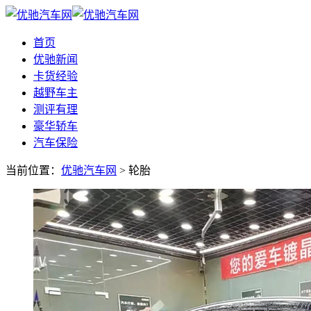
首页
优驰新闻
卡货经验
越野车主
测评有理
豪华轿车
汽车保险
当前位置：
优驰汽车网
> 轮胎