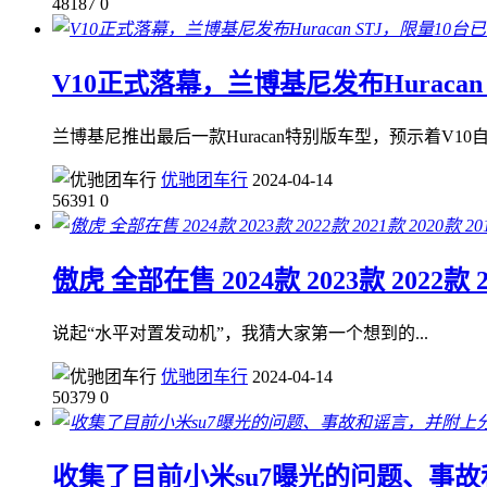
48187
0
V10正式落幕，兰博基尼发布Huracan
兰博基尼推出最后一款Huracan特别版车型，预示着V10自然吸气
优驰团车行
2024-04-14
56391
0
傲虎 全部在售 2024款 2023款 202
说起“水平对置发动机”，我猜大家第一个想到的...
优驰团车行
2024-04-14
50379
0
收集了目前小米su7曝光的问题、事