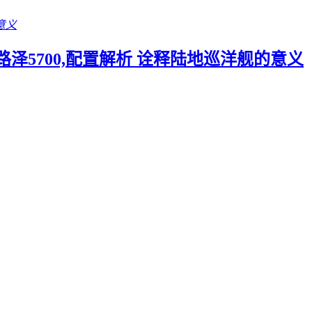
,丰田酷路泽5700,配置解析 诠释陆地巡洋舰的意义