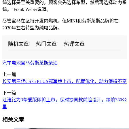
统选择是至关重要的。顾客会先选择车型，然后再选择动力系
统。”Frank Weber说道。
尽管宝马在坚持开发内燃机，但MINI和劳斯莱斯品牌将在
2030年左右转型为纯电品牌。
随机文章
热门文章
热评文章
汽车
电池
宝马
劳斯莱斯
柴油
上一篇
长安第三代CS75 PLUS冠军版上市，配置优化，动力保持不变
下一篇
江淮钇为3挚爱版即将上市，保时捷同款前脸设计，续航330公
里
相关文章