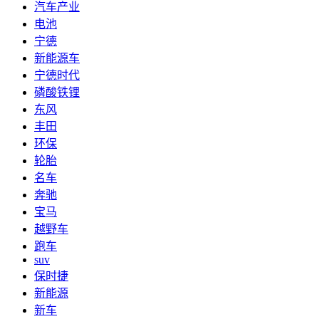
汽车产业
电池
宁德
新能源车
宁德时代
磷酸铁锂
东风
丰田
环保
轮胎
名车
奔驰
宝马
越野车
跑车
suv
保时捷
新能源
新车