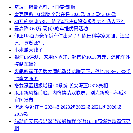
奇瑞：销量光鲜，“旧疾”难解
雷克萨斯LM欧版 全部在售 2022款 2021款 2020款
80万的奥迪A8L，降了4万块有没有吸引力？诱人不？
最高降3.68万 现代5款车推优惠活动
仰望U8百万豪车拆车件出来了！陈田科学家太强，还是
原厂真货源？,
小米赚大钱了
银河L6评测：家用体验好，起售价10.38万元，还能车外
控制车辆？
奔驰威霆商务版大满配改装龙腾天下，落地49.8w，豪华
七座大商务,
搭载深蓝超级增程2.0系统 长安深蓝G318亮相
采用新风格前脸，内饰换装双联屏，别克新款昂科威S
官图发布
傲虎 全部在售 2024款 2023款 2022款 2021款 2020款
2019款
混动的天花板是深蓝超级增程 深蓝G318高燃登场霸气亮
相