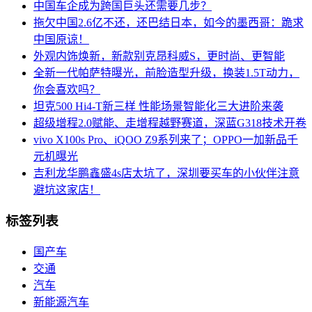
中国车企成为跨国巨头还需要几步？
拖欠中国2.6亿不还，还巴结日本，如今的墨西哥：跪求
中国原谅！
外观内饰焕新，新款别克昂科威S，更时尚、更智能
全新一代帕萨特曝光，前脸造型升级，换装1.5T动力，
你会喜欢吗？
坦克500 Hi4-T新三样 性能场景智能化三大进阶来袭
超级增程2.0赋能、走增程越野赛道，深蓝G318技术开卷
vivo X100s Pro、iQOO Z9系列来了；OPPO一加新品千
元机曝光
吉利龙华鹏鑫盛4s店太坑了，深圳要买车的小伙伴注意
避坑这家店！
标签列表
国产车
交通
汽车
新能源汽车