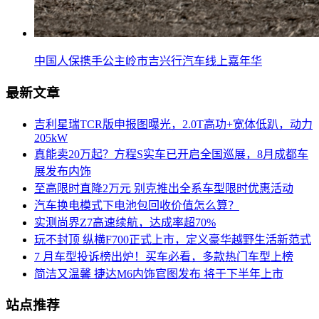
中国人保携手公主岭市吉兴行汽车线上嘉年华
最新文章
吉利星瑞TCR版申报图曝光，2.0T高功+宽体低趴，动力
205kW
真能卖20万起？方程S实车已开启全国巡展，8月成都车
展发布内饰
至高限时直降2万元 别克推出全系车型限时优惠活动
汽车换电模式下电池包回收价值怎么算？
实测尚界Z7高速续航，达成率超70%
玩不封顶 纵横F700正式上市，定义豪华越野生活新范式
7 月车型投诉榜出炉！买车必看，多款热门车型上榜
简洁又温馨 捷达M6内饰官图发布 将于下半年上市
站点推荐