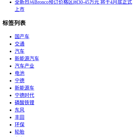
全新烈马Bronco预订价格区间30-45万元 将于4月底正式
上市
标签列表
国产车
交通
汽车
新能源汽车
汽车产业
电池
宁德
新能源车
宁德时代
磷酸铁锂
东风
丰田
环保
轮胎