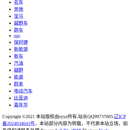
名车
奔驰
宝马
越野车
跑车
suv
保时捷
新能源
新车
汽油
越野
能源
蔚来
电动汽车
比亚迪
嘉年华
Copyright ©2021 本站版权由syyz所有.站长QQ99737005.
辽ICP
备2024034043号
，本站部分内容为转载，不代表本站立场，如