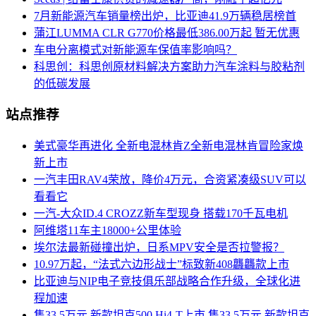
7月新能源汽车销量榜出炉，比亚迪41.9万辆稳居榜首
蒲江LUMMA CLR G770价格最低386.00万起 暂无优惠
车电分离模式对新能源车保值率影响吗？
科思创：科思创原材料解决方案助力汽车涂料与胶粘剂
的低碳发展
站点推荐
美式豪华再进化 全新电混林肯Z全新电混林肯冒险家焕
新上市
一汽丰田RAV4荣放，降价4万元，合资紧凑级SUV可以
看看它
一汽-大众ID.4 CROZZ新车型现身 搭载170千瓦电机
阿维塔11车主18000+公里体验
埃尔法最新碰撞出炉，日系MPV安全是否拉警报？
10.97万起，“法式六边形战士”标致新408龘龘款上市
比亚迪与NIP电子竞技俱乐部战略合作升级，全球化进
程加速
售33.5万元 新款坦克500 Hi4-T上市,售33.5万元 新款坦克