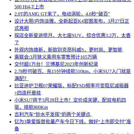
500 Hi4-T上市
2.0T的AMG GT来了，电动涡轮，4.6秒“破百”
设计大胆/内饰淡雅，全新起亚K4官图发布，3月27日正
式亮相
探店全新星途揽月，大七座SUV，综合优惠3.2万，太香
了
外观内饰焕新，新款别克昂科威S，更时尚、更智能
乘联会:3月狭义乘用车零售预计165万辆
交付超1万台！兰博基尼2023年创新纪录
2.78秒可破百、充15分钟续航510km，小米SU7入门就是
满配？
比亚迪护卫舰07荣耀版，标配FSD频率可变阻尼减振器
+四连杆悬挂
小米SU7将于3月28日上市！定价成关键，配双电机四
驱，续航800Km
吉利汽车“钞水平发挥”的两个关键点,
钇为3挚爱版首批量产车今日下线，做好“上市即交付”准
备