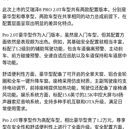
此次上市的艾瑞泽8 PRO 2.0T车型共有两款配置版本，分别是
豪华型和尊享型，两款车型在共享相同的动力总成前提下，在
配置层面呈现出明显的差异化特点。
Pro 2.0T豪华型作为入门版本，虽然是入门车型，但其配置方
面依然是表现颇为出色。例如，其基础安全配置就相当丰富，
标配了L2级别的辅助驾驶功能，包含车道偏离预警、主动刹
车、前方碰撞预警、全速自适应巡航以及车道保持和车道居中
等功能。
舒适便利性方面，豪华型配备了可开启的全景天窗、铝合金轮
圈和全车一键升降车窗。座椅采用仿皮材质，主副驾驶座均支
持电动调节，前排座椅提供加热功能，驾驶位还配备了座椅通
风功能。娱乐系统方面，标配15.6英寸的2.5K中控大屏与8扬
声器索尼音响系统，支持多种手机互联和OTA升级，满足日
常使用需求。
Pro 2.0T尊享型作为高配车型，相比豪华型贵了1.2万元，尊享
型在安全性和舒适便利性上进行了全面升级。安全配置方面，