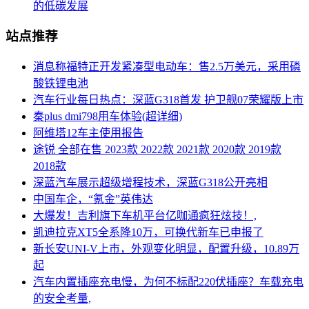
的低碳发展
站点推荐
消息称福特正开发紧凑型电动车：售2.5万美元，采用磷
酸铁锂电池
汽车行业每日热点：深蓝G318首发 护卫舰07荣耀版上市
秦plus dmi798用车体验(超详细)
阿维塔12车主使用报告
途锐 全部在售 2023款 2022款 2021款 2020款 2019款
2018款
深蓝汽车展示超级增程技术，深蓝G318公开亮相
中国车企，“氪金”英伟达
大爆发！吉利旗下车机平台亿咖通疯狂炫技！,
凯迪拉克XT5全系降10万，可换代新车已申报了
新长安UNI-V上市，外观变化明显，配置升级，10.89万
起
汽车内置插座充电慢，为何不标配220伏插座？车载充电
的安全考量,