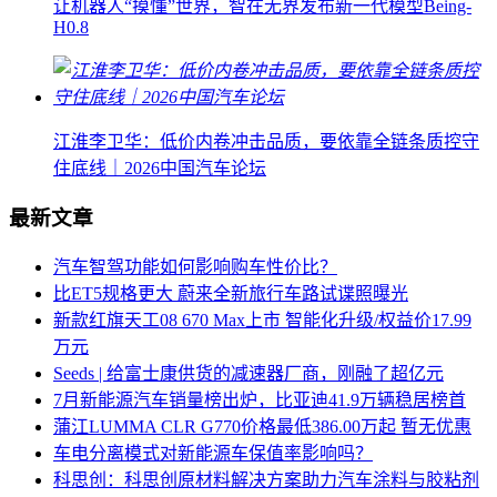
让机器人“摸懂”世界，智在无界发布新一代模型Being-
H0.8
江淮李卫华：低价内卷冲击品质，要依靠全链条质控守
住底线｜2026中国汽车论坛
最新文章
汽车智驾功能如何影响购车性价比？
比ET5规格更大 蔚来全新旅行车路试谍照曝光
新款红旗天工08 670 Max上市 智能化升级/权益价17.99
万元
Seeds | 给富士康供货的减速器厂商，刚融了超亿元
7月新能源汽车销量榜出炉，比亚迪41.9万辆稳居榜首
蒲江LUMMA CLR G770价格最低386.00万起 暂无优惠
车电分离模式对新能源车保值率影响吗？
科思创：科思创原材料解决方案助力汽车涂料与胶粘剂