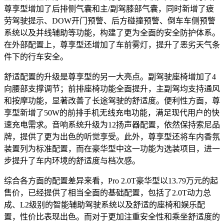
尊享型增加了后排侧气囊和主/副驾膝部气囊，同时新增了疲
劳驾驶提示、DOW开门预警、后方碰撞预警、倒车车侧预警
系统以及并线辅助等功能，构建了更为全面的安全防护体系。
在外部配置上，尊享型还增加了车前雾灯，提升了恶劣天气条
件下的行车安全。
舒适配置的升级是尊享型的另一大亮点。副驾驶座椅增加了4
向腰部支撑调节；前排座椅功能全面提升，主副驾均支持通风
和按摩功能，显著改善了长途驾驶的舒适度。便利性方面，尊
享型新增了50W的前排手机无线充电功能，满足现代用户的快
速充电需求。音响系统升级为12扬声器配置，依然保持索尼品
牌，提供了更为出色的听觉享受。此外，尊享型还将车内香氛
装置列为标准配置，而在豪华型中这一功能为选装项目，进一
步提升了车内环境的舒适度与档次感。
综合各方面的配置差异来看，Pro 2.0T豪华型以13.79万元的起
售价，已经提供了相当全面的基础配置，包括了2.0T动力总
成、L2级别的智能辅助驾驶系统以及舒适的座椅和娱乐配
置，性价比表现出色。而对于更加注重安全性和乘坐舒适度的