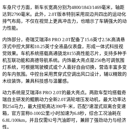
车身尺寸方面，新车长宽高分别为4800/1843/1469毫米，轴距
达到2790毫米。此外，2.0T版本特别采用双边共四出的运动化
排气布局，不仅在视觉上更具冲击力，也暗示了车辆强大的动
力性能。
内饰部分，奇瑞艾瑞泽8 PRO 2.0T配备了15.6英寸2.5K高清悬
浮式中控大屏和10.25英寸全液晶仪表盘，形成一体式科技视
觉效果。车机系统搭载高通骁龙8155高性能芯片，支持多种手
机互联功能和高德导航系统。内饰最大亮点是256色可调氛围
灯系统，可根据驾驶模式或个人喜好自由切换，营造丰富多变
的车内氛围。中控台采用贯穿式空调出风口设计，辅以精致的
木纹装饰，兼具科技感与温馨感。
动力系统是艾瑞泽8 PRO 2.0T的最大亮点。两款车型均搭载奇
瑞自主研发的鲲鹏动力全新2.0T涡轮增压发动机，最大功率达
到254马力，最大扭矩高达390牛·米，匹配7速湿式双离合变速
箱，官方宣称0-100公里/小时加速为6.8秒，综合工况油耗在
6.8L/100km，并且仅需92号汽油即可，兼顾了强劲动力与经济
性。