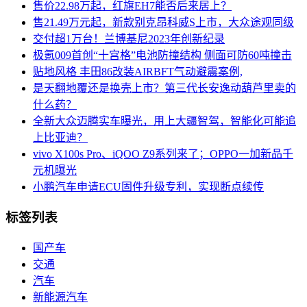
售价22.98万起，红旗EH7能否后来居上？
售21.49万元起，新款别克昂科威S上市，大众途观同级
交付超1万台！兰博基尼2023年创新纪录
极氪009首创“十宫格”电池防撞结构 侧面可防60吨撞击
贴地风格 丰田86改装AIRBFT气动避震案例,
是天翻地覆还是换壳上市？第三代长安逸动葫芦里卖的
什么药？
全新大众迈腾实车曝光，用上大疆智驾，智能化可能追
上比亚迪？
vivo X100s Pro、iQOO Z9系列来了；OPPO一加新品千
元机曝光
小鹏汽车申请ECU固件升级专利，实现断点续传
标签列表
国产车
交通
汽车
新能源汽车