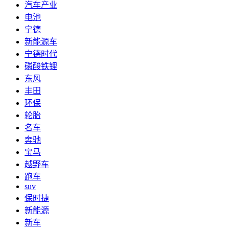
汽车产业
电池
宁德
新能源车
宁德时代
磷酸铁锂
东风
丰田
环保
轮胎
名车
奔驰
宝马
越野车
跑车
suv
保时捷
新能源
新车