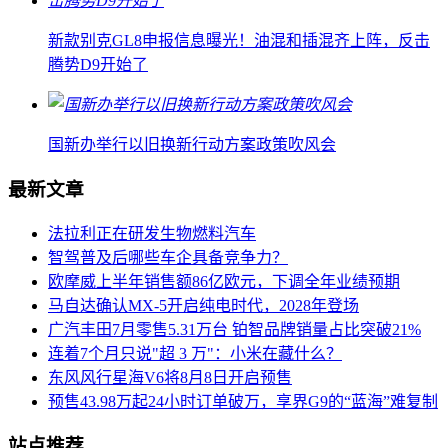
新款别克GL8申报信息曝光！油混和插混齐上阵，反击
腾势D9开始了
国新办举行以旧换新行动方案政策吹风会
最新文章
法拉利正在研发生物燃料汽车
智驾普及后哪些车企具备竞争力？
欧摩威上半年销售额86亿欧元，下调全年业绩预期
马自达确认MX‑5开启纯电时代，2028年登场
广汽丰田7月零售5.31万台 铂智品牌销量占比突破21%
连着7个月只说"超 3 万"：小米在藏什么？
东风风行星海V6将8月8日开启预售
预售43.98万起24小时订单破万，享界G9的“蓝海”难复制
站点推荐