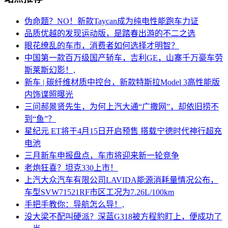
伪命题？NO！新款Taycan成为纯电性能跑车力证
品质优越的发现运动版，是踏春出游的不二之选
眼花缭乱的车市，消费者如何选择才明智？
中国第一款百万级国产轿车，吉利GE，山寨千万豪车劳
斯莱斯幻影！,
新车 | 碳纤维材质中控台，新款特斯拉Model 3高性能版
内饰谍照曝光
三问郝景贤先生，为何上汽大通“广撒网”，却依旧捞不
到“鱼”？
星纪元 ET将于4月15日开启预售 搭载宁德时代神行超充
电池
三月新车申报盘点，车市将迎来新一轮竞争
老炮狂喜？坦克330上市！
上汽大众汽车有限公司LAVIDA能源消耗量情况公布，
车型SVW71521RF市区工况为7.26L/100km
手把手教你：导航怎么导！,
没大梁不配叫硬派？深蓝G318被方程豹盯上，便成功了