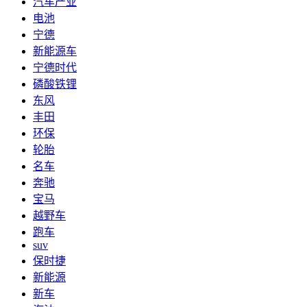
汽车产业
电池
宁德
新能源车
宁德时代
磷酸铁锂
东风
丰田
环保
轮胎
名车
奔驰
宝马
越野车
跑车
suv
保时捷
新能源
新车