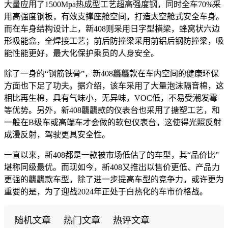
大量应用了1500Mpa热成型工艺超高强度钢，同时全车70%采
用高强度钢板，有效支撑座舱空间，打造太空舱式安全车身。
而在车身结构设计上，新408则采用日字型横梁，蜂窝状六边
形吸能盒，全焊接工艺；前后防撞梁采用前铝后钢防撞梁，吸
能性能更好，最大化保护乘员的人身安全。
除了一身的“钢筋铁骨”，新408龘龘款在车内空间的健康环保
方面也下足了功夫。据介绍，该车采用了大量泡沫隔音棉，这
相比再生棉，具有气味小，无异味，VOC低，不易受潮发霉
等优势。另外，新408龘龘款的仪表台也采用了搪塑工艺，和
一般在B级车或高端车才会做的软包仪表台，这使得光照反射
成漫反射，驾驶更具安全性。
一直以来，新408都是一款被市场低估了的车型，其“品价比”
堪称同级最优。而现如今，新408又推出以售价更低、产品力
更强的龘龘款车型，除了进一步提高车型的竞争力，或许更为
重要的是，为了迎战2024年正处于白热化的车市价格战。
随机文章
热门文章
热评文章