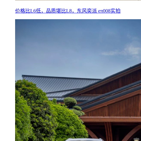
价格比L6低，品质堪比L8，东风奕派 eπ008实拍