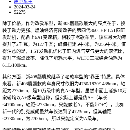
越野车主
2024-03-24
52275
除了价格，作为改款车型，新408龘龘款最大的亮点在于，换
装了动力更强、燃油经济有所改善的第四代360THP 1.5T四缸
发动机，配备上6AT变速箱，相较于老款车型，该车最大功率
提升了2千瓦，为127千瓦；峰值扭矩5牛·米，为255牛·米。值
得注意的是，1.5T发动机优化了缸内进气空气更大的滚流比，
提升了燃烧效率、降低了能耗水平，WLTC工况综合油耗为
6.1L/100km。
其他方面，新408龘龘款继承了老款车型的“卷王”特质。具体
来看，新408龘龘款的车身尺寸依旧为4750/1820/1488mm，轴
距为2730mm，是10万级中的真A+车型。虽然市面上诸多10万
家轿均以A+级车型自称，但实际上都是伪A+（车长
<4700mm，轴距<2730mm，只能做老A，不能带“+”），比如
新一代的别克威朗虽然车长达到了4723mm，但其轴距
<2730mm，为2700mm，所以只能定义为A级车。