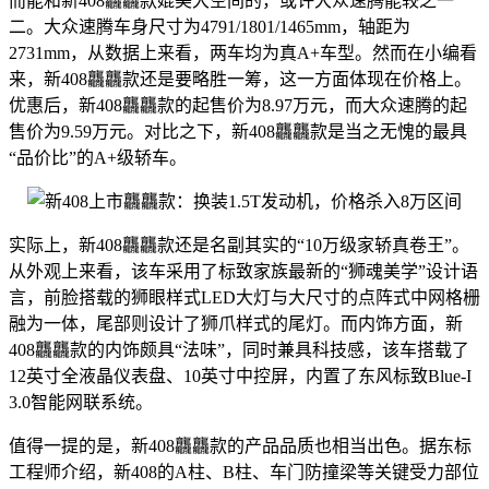
而能和新408龘龘款媲美大空间的，或许大众速腾能较之一
二。大众速腾车身尺寸为4791/1801/1465mm，轴距为
2731mm，从数据上来看，两车均为真A+车型。然而在小编看
来，新408龘龘款还是要略胜一筹，这一方面体现在价格上。
优惠后，新408龘龘款的起售价为8.97万元，而大众速腾的起
售价为9.59万元。对比之下，新408龘龘款是当之无愧的最具
“品价比”的A+级轿车。
实际上，新408龘龘款还是名副其实的“10万级家轿真卷王”。
从外观上来看，该车采用了标致家族最新的“狮魂美学”设计语
言，前脸搭载的狮眼样式LED大灯与大尺寸的点阵式中网格栅
融为一体，尾部则设计了狮爪样式的尾灯。而内饰方面，新
408龘龘款的内饰颇具“法味”，同时兼具科技感，该车搭载了
12英寸全液晶仪表盘、10英寸中控屏，内置了东风标致Blue-I
3.0智能网联系统。
值得一提的是，新408龘龘款的产品品质也相当出色。据东标
工程师介绍，新408的A柱、B柱、车门防撞梁等关键受力部位