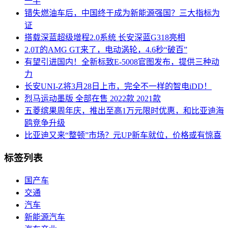
一半
错失燃油车后，中国终于成为新能源强国？三大指标为
证
搭载深蓝超级增程2.0系统 长安深蓝G318亮相
2.0T的AMG GT来了，电动涡轮，4.6秒“破百”
有望引进国内！全新标致E-5008官图发布，提供三种动
力
长安UNI-Z将3月28日上市，完全不一样的智电iDD！
烈马运动墨版 全部在售 2022款 2021款
五菱缤果周年庆，推出至高1万元限时优惠，和比亚迪海
鸥竞争升级
比亚迪又来“整顿”市场？元UP新车就位，价格或有惊喜
标签列表
国产车
交通
汽车
新能源汽车